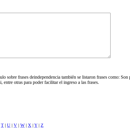
culo sobre frases deindependencia también se listaron frases como: Son 
entre otras para poder facilitar el ingreso a las frases.
|
T
|
U
|
V
|
W
|
X
|
Y
|
Z