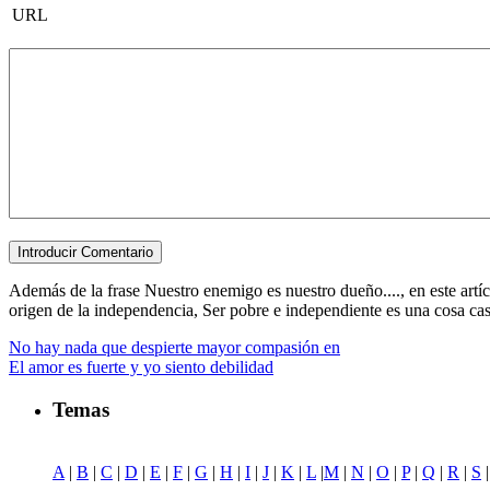
URL
Además de la frase Nuestro enemigo es nuestro dueño...., en este artí
origen de la independencia, Ser pobre e independiente es una cosa casi, 
No hay nada que despierte mayor compasión en
El amor es fuerte y yo siento debilidad
Temas
A
|
B
|
C
|
D
|
E
|
F
|
G
|
H
|
I
|
J
|
K
|
L
|
M
|
N
|
O
|
P
|
Q
|
R
|
S