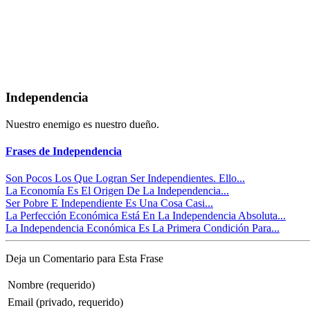
Independencia
Nuestro enemigo es nuestro dueño.
Frases de Independencia
Son Pocos Los Que Logran Ser Independientes. Ello...
La Economía Es El Origen De La Independencia...
Ser Pobre E Independiente Es Una Cosa Casi...
La Perfección Económica Está En La Independencia Absoluta...
La Independencia Económica Es La Primera Condición Para...
Deja un Comentario para Esta Frase
Nombre (requerido)
Email (privado, requerido)