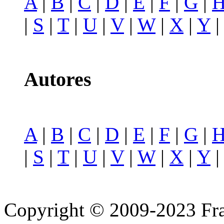
A
|
B
|
C
|
D
|
E
|
F
|
G
|
|
S
|
T
|
U
|
V
|
W
|
X
|
Y
Autores
A
|
B
|
C
|
D
|
E
|
F
|
G
|
|
S
|
T
|
U
|
V
|
W
|
X
|
Y
Copyright © 2009-2023 Fra