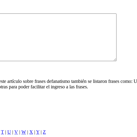
ste artículo sobre frases defanatismo también se listaron frases como: 
ras para poder facilitar el ingreso a las frases.
|
T
|
U
|
V
|
W
|
X
|
Y
|
Z