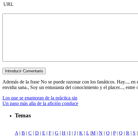
URL
Además de la frase No se puede razonar con los fanáticos. Hay..., en e
envidia sana., Soy un entusiasta del conocimiento y el placer..., entre ot
Los que se enamoran de la práctica sin
Un paso más alla de la afición conduce
Temas
A
|
B
|
C
|
D
|
E
|
F
|
G
|
H
|
I
|
J
|
K
|
L
|
M
|
N
|
O
|
P
|
Q
|
R
|
S