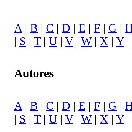
A
|
B
|
C
|
D
|
E
|
F
|
G
|
|
S
|
T
|
U
|
V
|
W
|
X
|
Y
Autores
A
|
B
|
C
|
D
|
E
|
F
|
G
|
|
S
|
T
|
U
|
V
|
W
|
X
|
Y