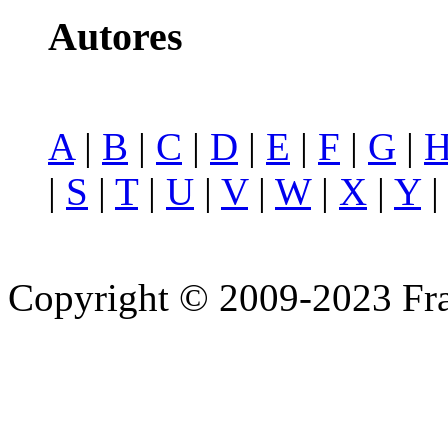
Autores
A
|
B
|
C
|
D
|
E
|
F
|
G
|
|
S
|
T
|
U
|
V
|
W
|
X
|
Y
Copyright © 2009-2023 Fra