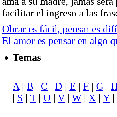
ama a su madre, jamás será 
facilitar el ingreso a las fras
Obrar es fácil, pensar es dif
El amor es pensar en algo q
Temas
A
|
B
|
C
|
D
|
E
|
F
|
G
|
|
S
|
T
|
U
|
V
|
W
|
X
|
Y