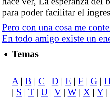
hace ver, La esperanza del b
para poder facilitar el ingres
Pero con una cosa me conte
En todo amigo existe un ene
Temas
A
|
B
|
C
|
D
|
E
|
F
|
G
|
|
S
|
T
|
U
|
V
|
W
|
X
|
Y