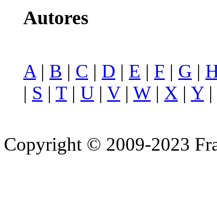
Autores
A
|
B
|
C
|
D
|
E
|
F
|
G
|
|
S
|
T
|
U
|
V
|
W
|
X
|
Y
Copyright © 2009-2023 Fra