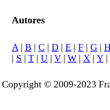
Autores
A
|
B
|
C
|
D
|
E
|
F
|
G
|
|
S
|
T
|
U
|
V
|
W
|
X
|
Y
Copyright © 2009-2023 Fra