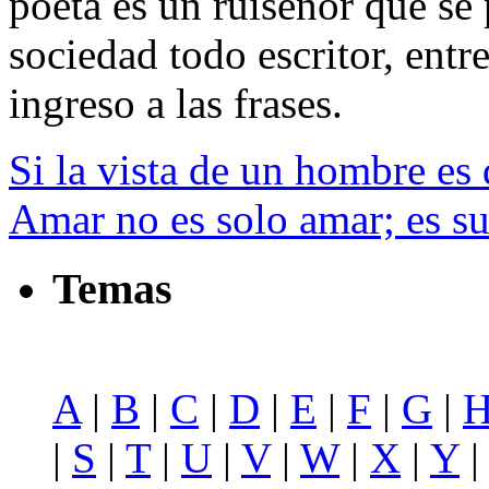
poeta es un ruiseñor que se 
sociedad todo escritor, entre
ingreso a las frases.
Si la vista de un hombre es
Amar no es solo amar; es suf
Temas
A
|
B
|
C
|
D
|
E
|
F
|
G
|
|
S
|
T
|
U
|
V
|
W
|
X
|
Y