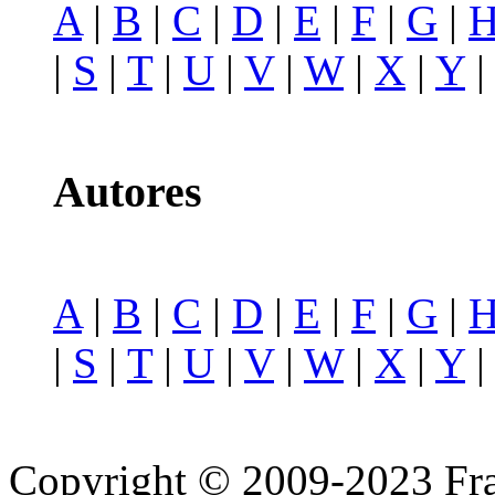
A
|
B
|
C
|
D
|
E
|
F
|
G
|
|
S
|
T
|
U
|
V
|
W
|
X
|
Y
Autores
A
|
B
|
C
|
D
|
E
|
F
|
G
|
|
S
|
T
|
U
|
V
|
W
|
X
|
Y
Copyright © 2009-2023 Fra