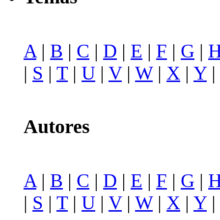
A
|
B
|
C
|
D
|
E
|
F
|
G
|
|
S
|
T
|
U
|
V
|
W
|
X
|
Y
Autores
A
|
B
|
C
|
D
|
E
|
F
|
G
|
|
S
|
T
|
U
|
V
|
W
|
X
|
Y