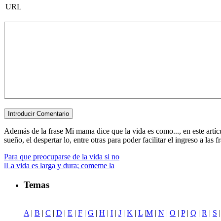
URL
Además de la frase Mi mama dice que la vida es como..., en este artícu
sueño, el despertar lo, entre otras para poder facilitar el ingreso a las f
Para que preocuparse de la vida si no
lLa vida es larga y dura; comeme la
Temas
A
|
B
|
C
|
D
|
E
|
F
|
G
|
H
|
I
|
J
|
K
|
L
|
M
|
N
|
O
|
P
|
Q
|
R
|
S