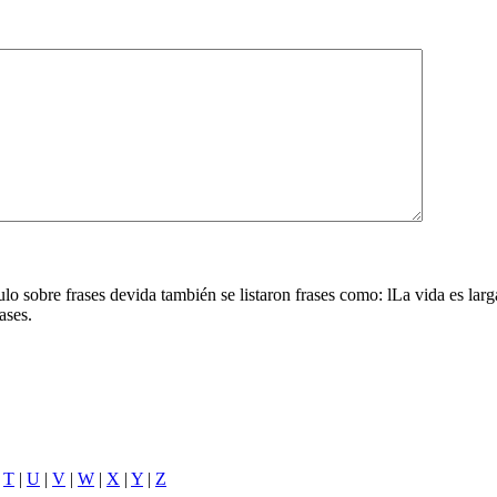
lo sobre frases devida también se listaron frases como: lLa vida es lar
rases.
|
T
|
U
|
V
|
W
|
X
|
Y
|
Z