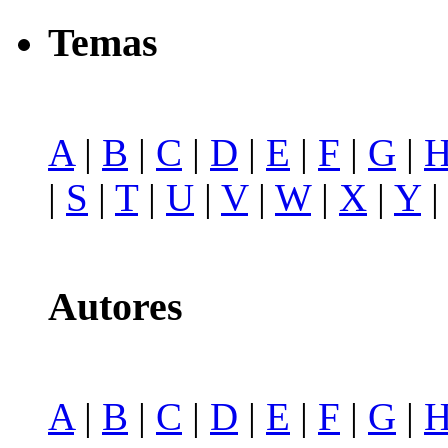
Temas
A
|
B
|
C
|
D
|
E
|
F
|
G
|
|
S
|
T
|
U
|
V
|
W
|
X
|
Y
Autores
A
|
B
|
C
|
D
|
E
|
F
|
G
|