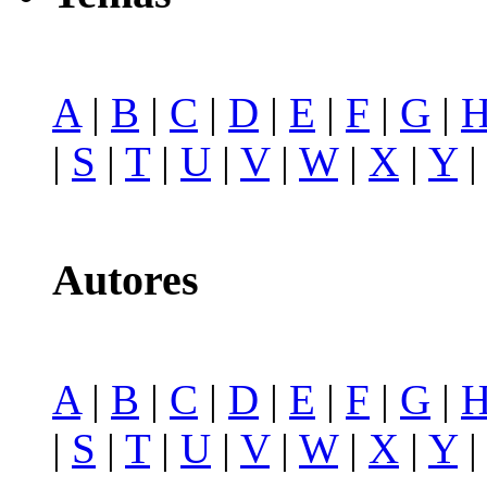
A
|
B
|
C
|
D
|
E
|
F
|
G
|
|
S
|
T
|
U
|
V
|
W
|
X
|
Y
Autores
A
|
B
|
C
|
D
|
E
|
F
|
G
|
|
S
|
T
|
U
|
V
|
W
|
X
|
Y