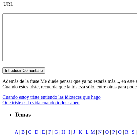
URL
Además de la frase Me duele pensar que ya no estarás más..., en este ar
Cuando estes triste, recuerda que la tristeza sólo, entre otras para poder 
Cuando estoy triste entiendo las idioteces que hago
Que triste es la vida cuando todos saben
Temas
A
|
B
|
C
|
D
|
E
|
F
|
G
|
H
|
I
|
J
|
K
|
L
|
M
|
N
|
O
|
P
|
Q
|
R
|
S