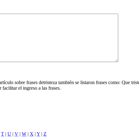
tículo sobre frases detristeza también se listaron frases como: Que triste
facilitar el ingreso a las frases.
|
T
|
U
|
V
|
W
|
X
|
Y
|
Z