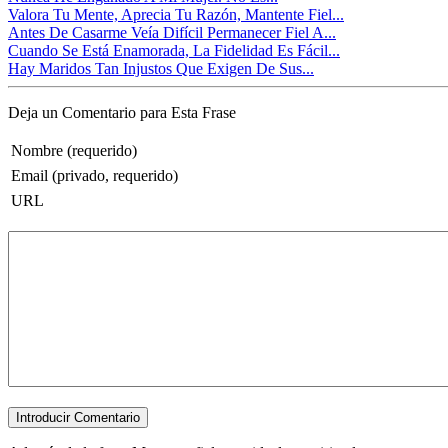
Valora Tu Mente, Aprecia Tu Razón, Mantente Fiel...
Antes De Casarme Veía Difícil Permanecer Fiel A...
Cuando Se Está Enamorada, La Fidelidad Es Fácil...
Hay Maridos Tan Injustos Que Exigen De Sus...
Deja un Comentario para Esta Frase
Nombre (requerido)
Email (privado, requerido)
URL