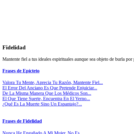
Fidelidad
Mantente fiel a tus ideales espirituales aunque sea objeto de burla po
Frases de Epícteto
Valora Tu Mente, Aprecia Tu Razón, Mantente Fiel...
El Error Del Anciano Es Que Pretende Enjuiciar...
De La Misma Manera Que Los Médicos Son...
El Que Tiene Suerte, Encuentra En El Yerno...
¿Qué Es La Muerte Sino Un Espantajo?...
Frases de Fidelidad
Nunca He Engañado A Mi Mujer. No Es...