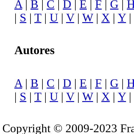
A
|
B
|
C
|
D
|
E
|
F
|
G
|
|
S
|
T
|
U
|
V
|
W
|
X
|
Y
Autores
A
|
B
|
C
|
D
|
E
|
F
|
G
|
|
S
|
T
|
U
|
V
|
W
|
X
|
Y
Copyright © 2009-2023 Fra