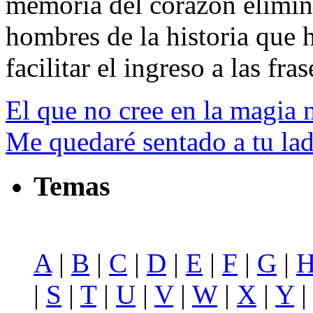
memoria del corazón elimin
hombres de la historia que h
facilitar el ingreso a las fras
El que no cree en la magia 
Me quedaré sentado a tu lad
Temas
A
|
B
|
C
|
D
|
E
|
F
|
G
|
|
S
|
T
|
U
|
V
|
W
|
X
|
Y