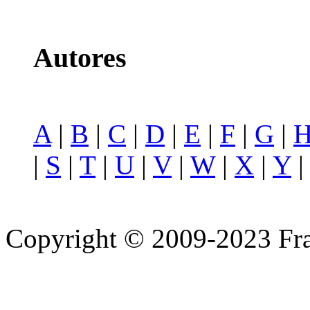
Autores
A
|
B
|
C
|
D
|
E
|
F
|
G
|
|
S
|
T
|
U
|
V
|
W
|
X
|
Y
Copyright © 2009-2023 Fra