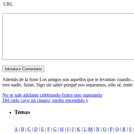
URL
Además de la frase Los amigos son aquellos que te levantan cuando...,
eres nadie, fuiste, Sigo sin saber porqué nos separamos, sólo sé, entre o
No se sale adelante celebrando éxitos sino superando
Del cielo cayo un cigarro, medio encendido y
Temas
A
|
B
|
C
|
D
|
E
|
F
|
G
|
H
|
I
|
J
|
K
|
L
|
M
|
N
|
O
|
P
|
Q
|
R
|
S