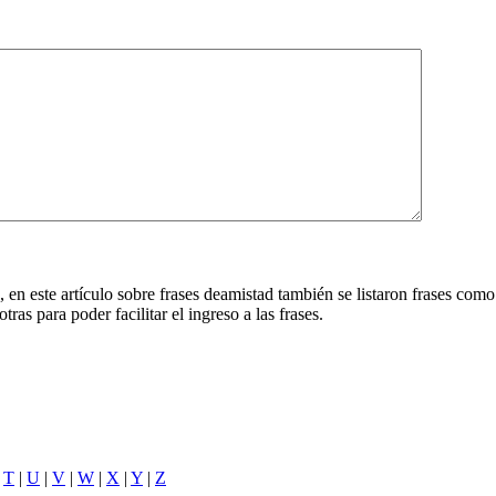
 en este artículo sobre frases deamistad también se listaron frases com
tras para poder facilitar el ingreso a las frases.
|
T
|
U
|
V
|
W
|
X
|
Y
|
Z