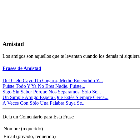
Amistad
Los amigos son aquellos que te levantan cuando los demás ni siquiera
Frases de Amistad
Del Cielo Cayo Un Cigarro, Medio Encendido Y...
Fuiste Todo Y Ya No Eres Nadie, Fuiste...
Sigo Sin Saber Porqué Nos Separamos, Sólo Sé...
Un Simple Amigo Espera Que Estés Siempre Cerca...
A Veces Con Sólo Una Palabra Suya Se...
Deja un Comentario para Esta Frase
Nombre (requerido)
Email (privado, requerido)