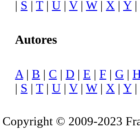
|
S
|
T
|
U
|
V
|
W
|
X
|
Y
Autores
A
|
B
|
C
|
D
|
E
|
F
|
G
|
|
S
|
T
|
U
|
V
|
W
|
X
|
Y
Copyright © 2009-2023 Fra