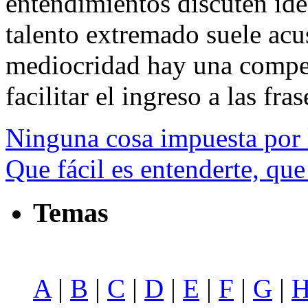
entendimientos discuten ide
talento extremado suele acu
mediocridad hay una compet
facilitar el ingreso a las fras
Ninguna cosa impuesta por l
Que fácil es entenderte, que 
Temas
A
|
B
|
C
|
D
|
E
|
F
|
G
|