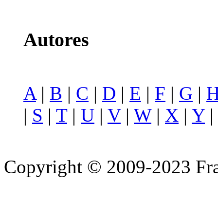
Autores
A
|
B
|
C
|
D
|
E
|
F
|
G
|
|
S
|
T
|
U
|
V
|
W
|
X
|
Y
Copyright © 2009-2023 Fra