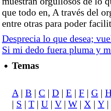
muestran orgullosos de lo q
que todo en, A través del o
entre otras para poder facilit
Desprecia lo que desea; vue
Si mi dedo fuera pluma y m
Temas
A
|
B
|
C
|
D
|
E
|
F
|
G
|
|
S
|
T
|
U
|
V
|
W
|
X
|
Y