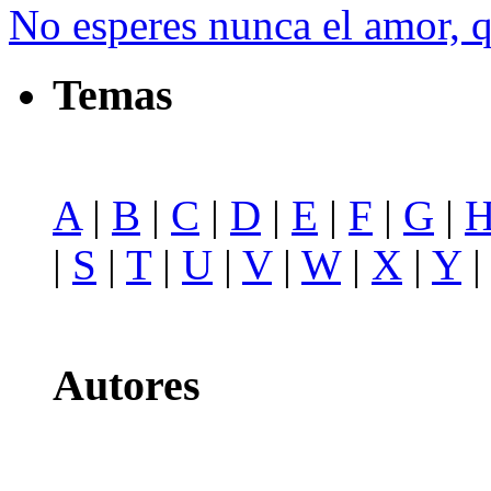
No esperes nunca el amor, 
Temas
A
|
B
|
C
|
D
|
E
|
F
|
G
|
|
S
|
T
|
U
|
V
|
W
|
X
|
Y
Autores