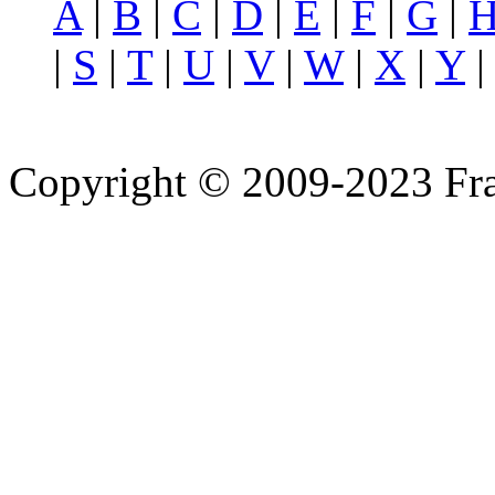
A
|
B
|
C
|
D
|
E
|
F
|
G
|
|
S
|
T
|
U
|
V
|
W
|
X
|
Y
Copyright © 2009-2023 Fra