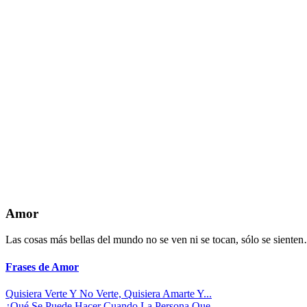
Amor
Las cosas más bellas del mundo no se ven ni se tocan, sólo se siente
Frases de Amor
Quisiera Verte Y No Verte, Quisiera Amarte Y...
¿Qué Se Puede Hacer Cuando La Persona Que...