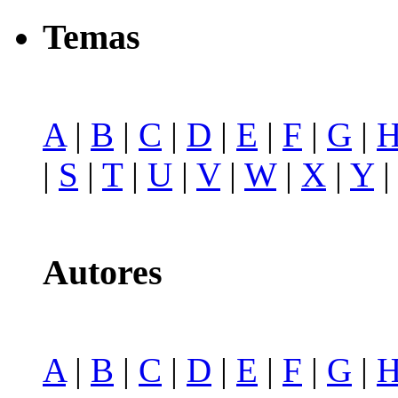
Temas
A
|
B
|
C
|
D
|
E
|
F
|
G
|
|
S
|
T
|
U
|
V
|
W
|
X
|
Y
Autores
A
|
B
|
C
|
D
|
E
|
F
|
G
|