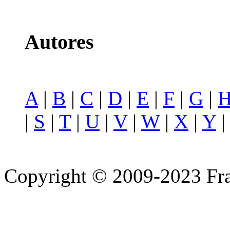
Autores
A
|
B
|
C
|
D
|
E
|
F
|
G
|
|
S
|
T
|
U
|
V
|
W
|
X
|
Y
Copyright © 2009-2023 Fra