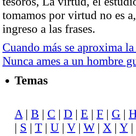
tesoros, La virtud, el estudi
tomamos por virtud no es a, 
ingreso a las frases.
Cuando más se aproxima la 
Nunca ames a un hombre gu
Temas
A
|
B
|
C
|
D
|
E
|
F
|
G
|
|
S
|
T
|
U
|
V
|
W
|
X
|
Y