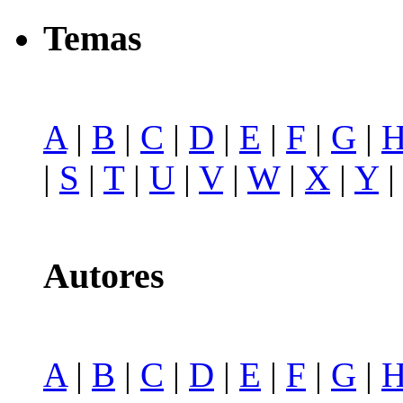
Temas
A
|
B
|
C
|
D
|
E
|
F
|
G
|
|
S
|
T
|
U
|
V
|
W
|
X
|
Y
Autores
A
|
B
|
C
|
D
|
E
|
F
|
G
|