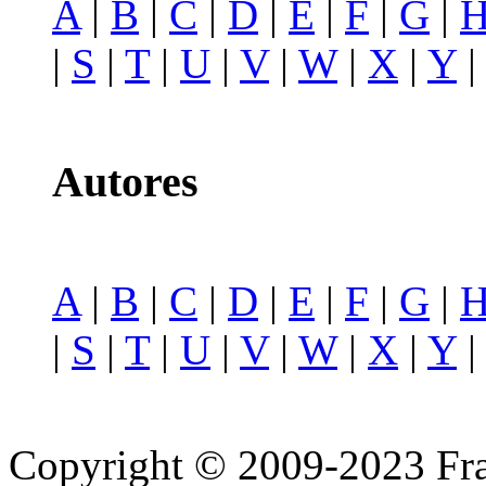
A
|
B
|
C
|
D
|
E
|
F
|
G
|
|
S
|
T
|
U
|
V
|
W
|
X
|
Y
Autores
A
|
B
|
C
|
D
|
E
|
F
|
G
|
|
S
|
T
|
U
|
V
|
W
|
X
|
Y
Copyright © 2009-2023 Fra