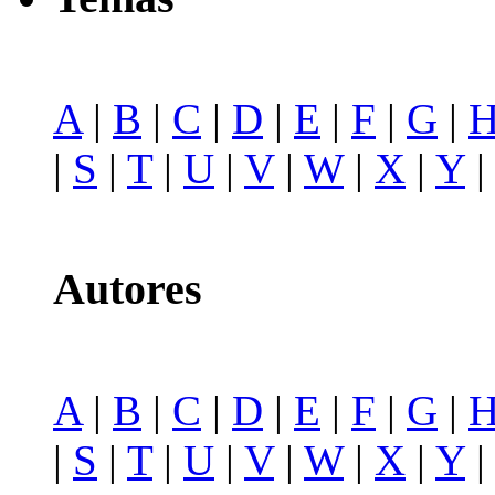
A
|
B
|
C
|
D
|
E
|
F
|
G
|
|
S
|
T
|
U
|
V
|
W
|
X
|
Y
Autores
A
|
B
|
C
|
D
|
E
|
F
|
G
|
|
S
|
T
|
U
|
V
|
W
|
X
|
Y