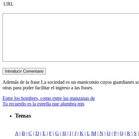
URL
Además de la frase La sociedad es un manicomio cuyos guardianes son..
otras para poder facilitar el ingreso a las frases.
Entre los hombres, como entre las manzanas de
Tu recuerdo es la estrella que alumbra mis
Temas
A
|
B
|
C
|
D
|
E
|
F
|
G
|
H
|
I
|
J
|
K
|
L
|
M
|
N
|
O
|
P
|
Q
|
R
|
S