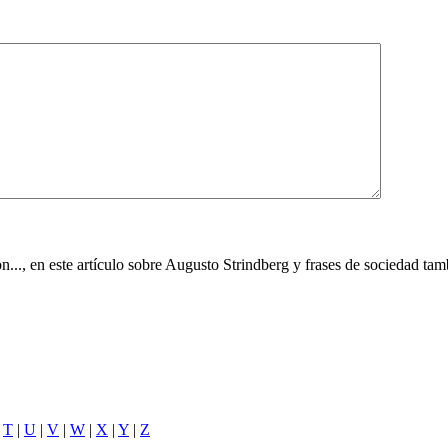
., en este artículo sobre Augusto Strindberg y frases de sociedad tambi
|
T
|
U
|
V
|
W
|
X
|
Y
|
Z