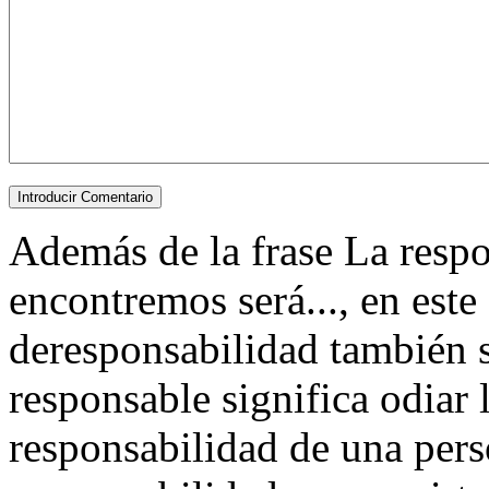
Además de la frase La resp
encontremos será..., en este 
deresponsabilidad también s
responsable significa odiar 
responsabilidad de una per