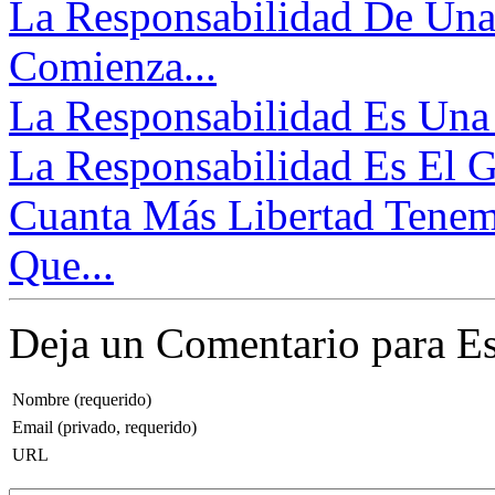
La Responsabilidad De Un
Comienza...
La Responsabilidad Es Una 
La Responsabilidad Es El G
Cuanta Más Libertad Tenem
Que...
Deja un Comentario para Es
Nombre (requerido)
Email (privado, requerido)
URL