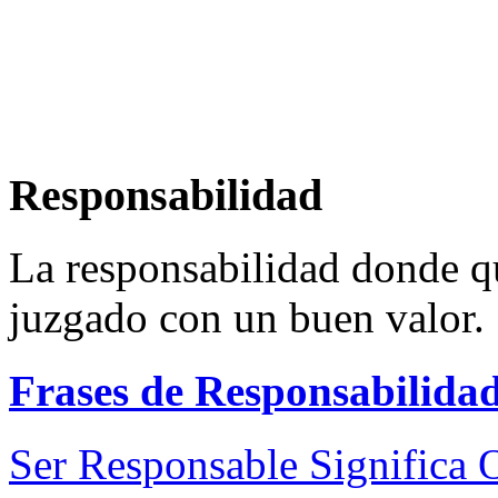
Responsabilidad
La responsabilidad donde q
juzgado con un buen valor.
Frases de Responsabilida
Ser Responsable Significa O