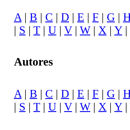
A
|
B
|
C
|
D
|
E
|
F
|
G
|
|
S
|
T
|
U
|
V
|
W
|
X
|
Y
Autores
A
|
B
|
C
|
D
|
E
|
F
|
G
|
|
S
|
T
|
U
|
V
|
W
|
X
|
Y