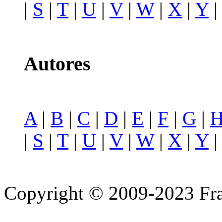
|
S
|
T
|
U
|
V
|
W
|
X
|
Y
Autores
A
|
B
|
C
|
D
|
E
|
F
|
G
|
|
S
|
T
|
U
|
V
|
W
|
X
|
Y
Copyright © 2009-2023 Fra