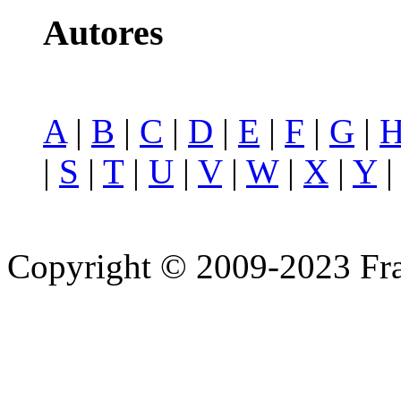
Autores
A
|
B
|
C
|
D
|
E
|
F
|
G
|
|
S
|
T
|
U
|
V
|
W
|
X
|
Y
Copyright © 2009-2023 Fra