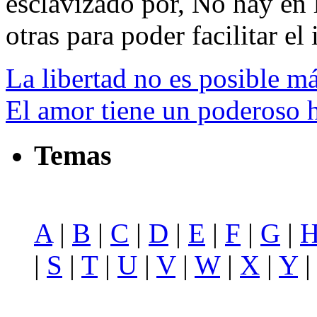
esclavizado por, No hay en l
otras para poder facilitar el 
La libertad no es posible m
El amor tiene un poderoso 
Temas
A
|
B
|
C
|
D
|
E
|
F
|
G
|
|
S
|
T
|
U
|
V
|
W
|
X
|
Y