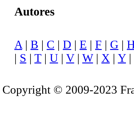
Autores
A
|
B
|
C
|
D
|
E
|
F
|
G
|
|
S
|
T
|
U
|
V
|
W
|
X
|
Y
Copyright © 2009-2023 Fra