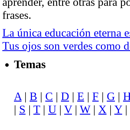
aprender, entre otras para po
frases.
La única educación eterna es
Tus ojos son verdes como do
Temas
A
|
B
|
C
|
D
|
E
|
F
|
G
|
|
S
|
T
|
U
|
V
|
W
|
X
|
Y