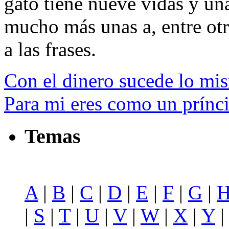
gato tiene nueve vidas y un
mucho más unas a, entre otra
a las frases.
Con el dinero sucede lo mi
Para mi eres como un prínc
Temas
A
|
B
|
C
|
D
|
E
|
F
|
G
|
|
S
|
T
|
U
|
V
|
W
|
X
|
Y