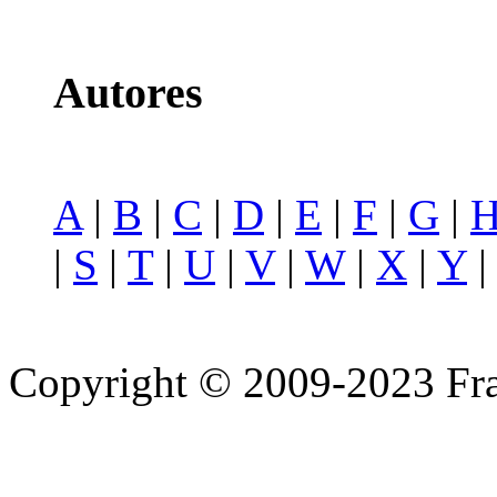
Autores
A
|
B
|
C
|
D
|
E
|
F
|
G
|
|
S
|
T
|
U
|
V
|
W
|
X
|
Y
Copyright © 2009-2023 Fra