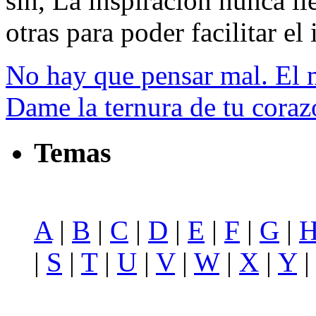
sin, La inspiración nunca l
otras para poder facilitar el 
No hay que pensar mal. El 
Dame la ternura de tu cora
Temas
A
|
B
|
C
|
D
|
E
|
F
|
G
|
|
S
|
T
|
U
|
V
|
W
|
X
|
Y