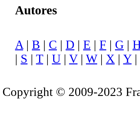
Autores
A
|
B
|
C
|
D
|
E
|
F
|
G
|
|
S
|
T
|
U
|
V
|
W
|
X
|
Y
Copyright © 2009-2023 Fra