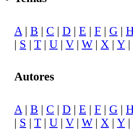
A
|
B
|
C
|
D
|
E
|
F
|
G
|
|
S
|
T
|
U
|
V
|
W
|
X
|
Y
Autores
A
|
B
|
C
|
D
|
E
|
F
|
G
|
|
S
|
T
|
U
|
V
|
W
|
X
|
Y