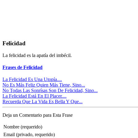
Felicidad
La felicidad es la apatía del imbécil.
Frases de Felicidad
La Felicidad Es Una Utopía....
No Es Más Feliz Quien Más Tiene, Sino...
No Todas Las Sonrísas Son De Felicidad, Sino...
La Felicidad Está En El Placer....
Recuerda Que La Vida Es Bella Y Que...
Deja un Comentario para Esta Frase
Nombre (requerido)
Email (privado, requerido)