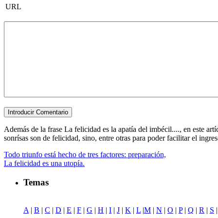
URL
Además de la frase La felicidad es la apatía del imbécil...., en este ar
sonrísas son de felicidad, sino, entre otras para poder facilitar el ingres
Todo triunfo está hecho de tres factores: preparación,
La felicidad es una utopía.
Temas
A
|
B
|
C
|
D
|
E
|
F
|
G
|
H
|
I
|
J
|
K
|
L
|
M
|
N
|
O
|
P
|
Q
|
R
|
S