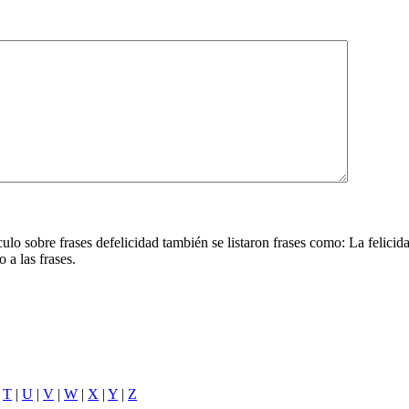
tículo sobre frases defelicidad también se listaron frases como: La felici
o a las frases.
|
T
|
U
|
V
|
W
|
X
|
Y
|
Z