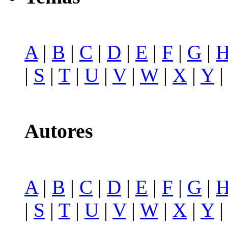
A
|
B
|
C
|
D
|
E
|
F
|
G
|
|
S
|
T
|
U
|
V
|
W
|
X
|
Y
Autores
A
|
B
|
C
|
D
|
E
|
F
|
G
|
|
S
|
T
|
U
|
V
|
W
|
X
|
Y