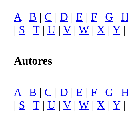
A
|
B
|
C
|
D
|
E
|
F
|
G
|
|
S
|
T
|
U
|
V
|
W
|
X
|
Y
Autores
A
|
B
|
C
|
D
|
E
|
F
|
G
|
|
S
|
T
|
U
|
V
|
W
|
X
|
Y