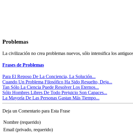
Problemas
La civilización no crea problemas nuevos, sólo intensifica los antigu
Frases de Problemas
Para El Reposo De La Conciencia, La Solución...
Cuando Un Problema Filosófico Ha Sido Resuelto, Deja...
Tan Sólo La Ciencia Puede Resolver Los Eternos...
Sólo Hombres Libres De Todo Prejuicio Son Capaces...
La Mayoría De Las Personas Gastan Más Tiempo...
Deja un Comentario para Esta Frase
Nombre (requerido)
Email (privado, requerido)