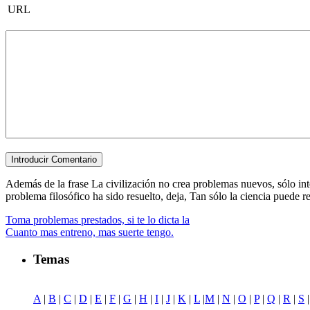
URL
Además de la frase La civilización no crea problemas nuevos, sólo inte
problema filosófico ha sido resuelto, deja, Tan sólo la ciencia puede res
Toma problemas prestados, si te lo dicta la
Cuanto mas entreno, mas suerte tengo.
Temas
A
|
B
|
C
|
D
|
E
|
F
|
G
|
H
|
I
|
J
|
K
|
L
|
M
|
N
|
O
|
P
|
Q
|
R
|
S