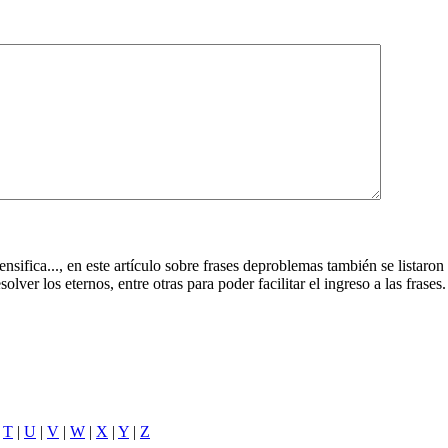
nsifica..., en este artículo sobre frases deproblemas también se listaro
olver los eternos, entre otras para poder facilitar el ingreso a las frases.
|
T
|
U
|
V
|
W
|
X
|
Y
|
Z