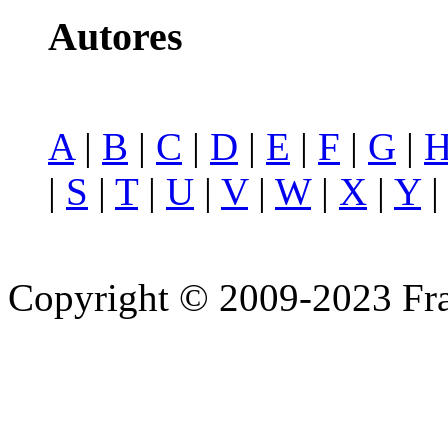
Autores
A
|
B
|
C
|
D
|
E
|
F
|
G
|
|
S
|
T
|
U
|
V
|
W
|
X
|
Y
Copyright © 2009-2023 Fra