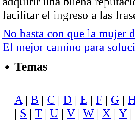
adquirir una buena reputació
facilitar el ingreso a las fras
No basta con que la mujer d
El mejor camino para soluci
Temas
A
|
B
|
C
|
D
|
E
|
F
|
G
|
|
S
|
T
|
U
|
V
|
W
|
X
|
Y