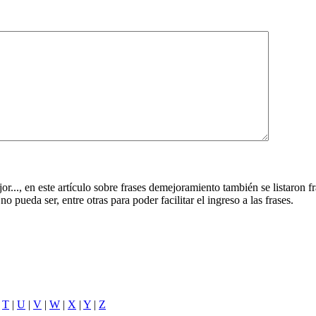
r..., en este artículo sobre frases demejoramiento también se listaron 
ueda ser, entre otras para poder facilitar el ingreso a las frases.
|
T
|
U
|
V
|
W
|
X
|
Y
|
Z