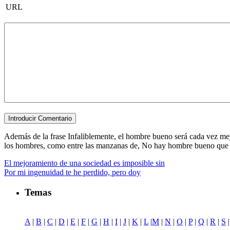
URL
Además de la frase Infaliblemente, el hombre bueno será cada vez mejo
los hombres, como entre las manzanas de, No hay hombre bueno que no p
El mejoramiento de una sociedad es imposible sin
Por mi ingenuidad te he perdido, pero doy
Temas
A
|
B
|
C
|
D
|
E
|
F
|
G
|
H
|
I
|
J
|
K
|
L
|
M
|
N
|
O
|
P
|
Q
|
R
|
S