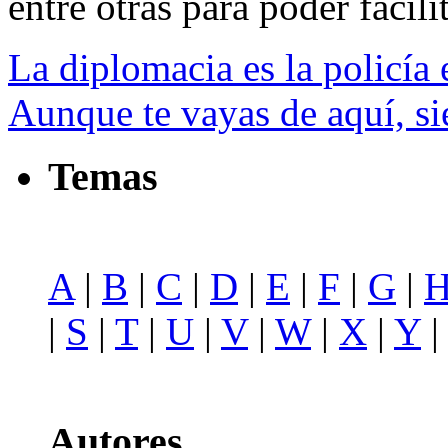
entre otras para poder facilit
La diplomacia es la policía 
Aunque te vayas de aquí, si
Temas
A
|
B
|
C
|
D
|
E
|
F
|
G
|
|
S
|
T
|
U
|
V
|
W
|
X
|
Y
Autores