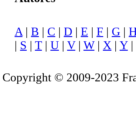
A
|
B
|
C
|
D
|
E
|
F
|
G
|
|
S
|
T
|
U
|
V
|
W
|
X
|
Y
Copyright © 2009-2023 Fra