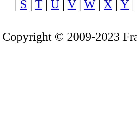
|
S
|
T
|
U
|
V
|
W
|
X
|
Y
Copyright © 2009-2023 Fra