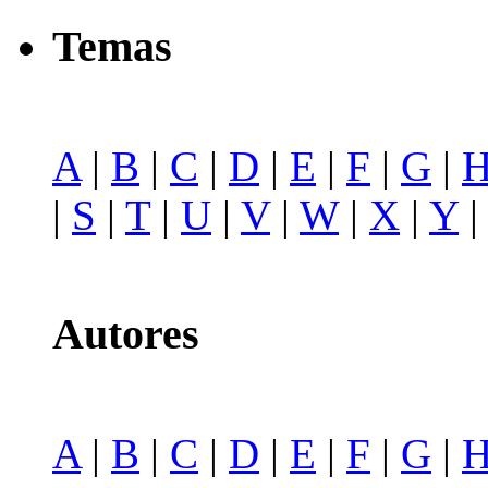
Temas
A
|
B
|
C
|
D
|
E
|
F
|
G
|
|
S
|
T
|
U
|
V
|
W
|
X
|
Y
Autores
A
|
B
|
C
|
D
|
E
|
F
|
G
|