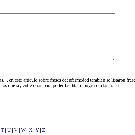
..., en este artículo sobre frases deenfermedad también se listaron fr
os que se, entre otras para poder facilitar el ingreso a las frases.
|
T
|
U
|
V
|
W
|
X
|
Y
|
Z