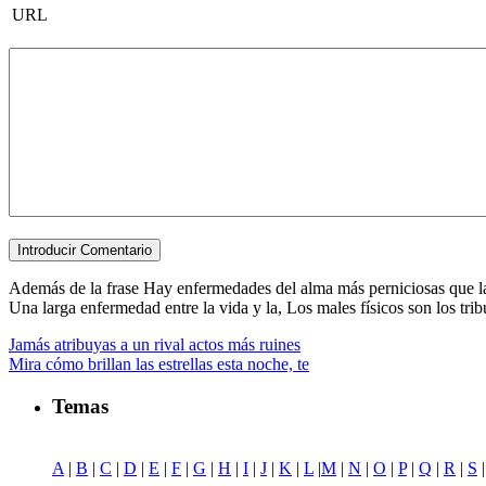
URL
Además de la frase Hay enfermedades del alma más perniciosas que las
Una larga enfermedad entre la vida y la, Los males físicos son los tribut
Jamás atribuyas a un rival actos más ruines
Mira cómo brillan las estrellas esta noche, te
Temas
A
|
B
|
C
|
D
|
E
|
F
|
G
|
H
|
I
|
J
|
K
|
L
|
M
|
N
|
O
|
P
|
Q
|
R
|
S