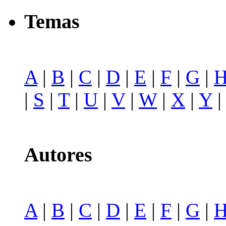
Temas
A
|
B
|
C
|
D
|
E
|
F
|
G
|
|
S
|
T
|
U
|
V
|
W
|
X
|
Y
Autores
A
|
B
|
C
|
D
|
E
|
F
|
G
|