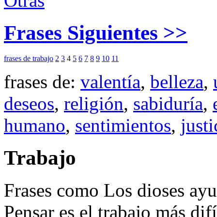
Otras
Frases Siguientes >>
frases de trabajo
2
3
4
5
6
7
8
9
10
11
frases de:
valentía
,
belleza
,
deseos
,
religión
,
sabiduría
,
humano
,
sentimientos
,
justi
Trabajo
Frases como Los dioses ayud
Pensar es el trabajo más difíc