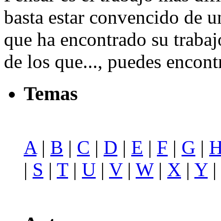
basta estar convencido de u
que ha encontrado su trabajo;
de los que..., puedes encont
Temas
A
|
B
|
C
|
D
|
E
|
F
|
G
|
|
S
|
T
|
U
|
V
|
W
|
X
|
Y