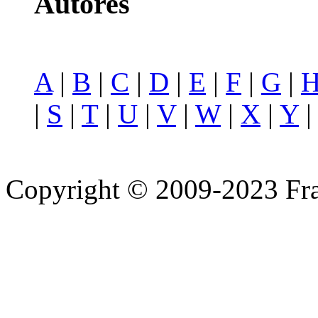
Autores
A
|
B
|
C
|
D
|
E
|
F
|
G
|
|
S
|
T
|
U
|
V
|
W
|
X
|
Y
Copyright © 2009-2023 Fra