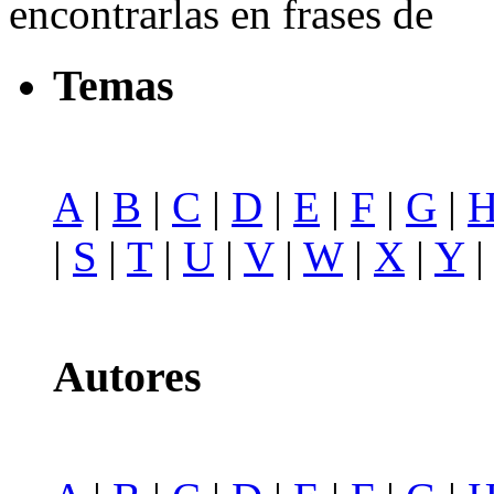
encontrarlas en frases de
Temas
A
|
B
|
C
|
D
|
E
|
F
|
G
|
|
S
|
T
|
U
|
V
|
W
|
X
|
Y
Autores