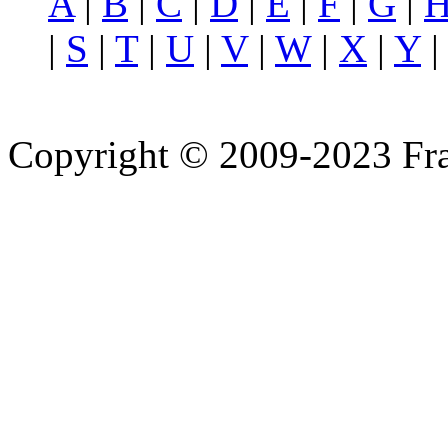
A
|
B
|
C
|
D
|
E
|
F
|
G
|
|
S
|
T
|
U
|
V
|
W
|
X
|
Y
Copyright © 2009-2023 Fra