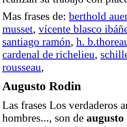
Mas frases de:
berthold aue
musset
,
vícente blasco ibáñ
santiago ramón
,
h. b.thorea
cardenal de richelieu
,
schill
rousseau
,
Augusto Rodin
Las frases Los verdaderos ar
hombres..., son de
augusto