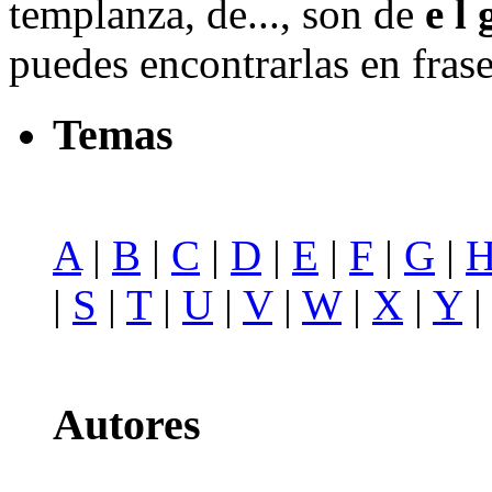
templanza, de..., son de
e l
puedes encontrarlas en fras
Temas
A
|
B
|
C
|
D
|
E
|
F
|
G
|
|
S
|
T
|
U
|
V
|
W
|
X
|
Y
Autores