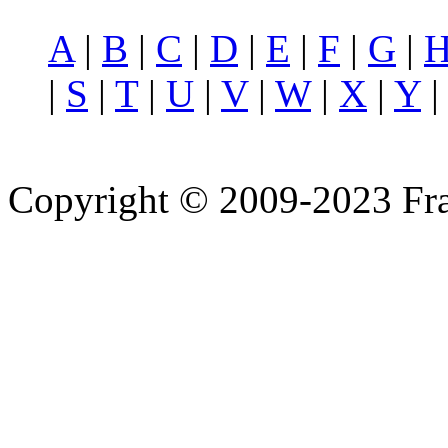
A
|
B
|
C
|
D
|
E
|
F
|
G
|
|
S
|
T
|
U
|
V
|
W
|
X
|
Y
Copyright © 2009-2023 Fra