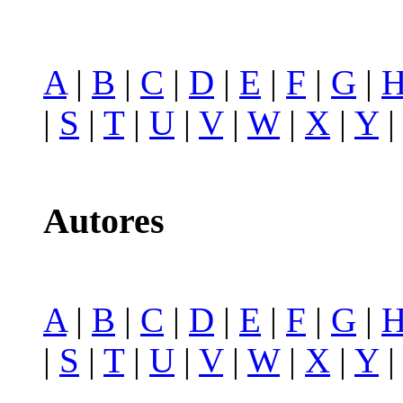
A
|
B
|
C
|
D
|
E
|
F
|
G
|
|
S
|
T
|
U
|
V
|
W
|
X
|
Y
Autores
A
|
B
|
C
|
D
|
E
|
F
|
G
|
|
S
|
T
|
U
|
V
|
W
|
X
|
Y