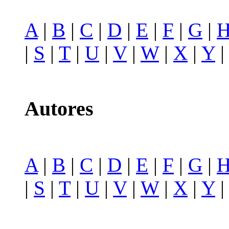
A
|
B
|
C
|
D
|
E
|
F
|
G
|
|
S
|
T
|
U
|
V
|
W
|
X
|
Y
Autores
A
|
B
|
C
|
D
|
E
|
F
|
G
|
|
S
|
T
|
U
|
V
|
W
|
X
|
Y